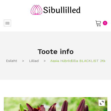
0
No products in the cart.
Toote info
Esileht
>
Liiliad
>
Aasia Hübriidliilia BLACKLIST 2tk