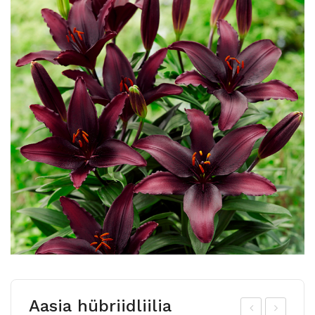
Aasia hübriidliilia