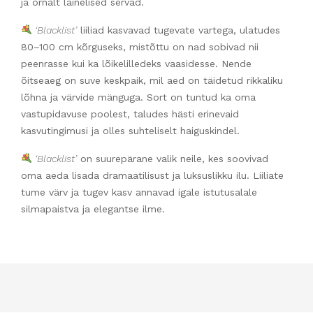
ja õrnalt lainelised servad.
‘Blacklist’
liiliad kasvavad tugevate vartega, ulatudes
80–100 cm kõrguseks, mistõttu on nad sobivad nii
peenrasse kui ka lõikelilledeks vaasidesse. Nende
õitseaeg on suve keskpaik, mil aed on täidetud rikkaliku
lõhna ja värvide mänguga. Sort on tuntud ka oma
vastupidavuse poolest, taludes hästi erinevaid
kasvutingimusi ja olles suhteliselt haiguskindel.
‘Blacklist’
on suurepärane valik neile, kes soovivad
oma aeda lisada dramaatilisust ja luksuslikku ilu. Liiliate
tume värv ja tugev kasv annavad igale istutusalale
silmapaistva ja elegantse ilme.