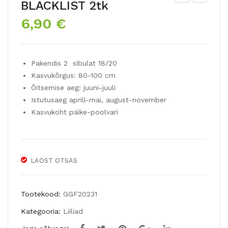
BLACKLIST 2tk
oje
A
6,90
€
ngt
Hü
ulp
brii
ICE
dliili
Pakendis 2 sibulat 18/20
CR
a
Kasvukõrgus: 80-100 cm
EA
EY
Õitsemise aeg: juuni-juuli
M
ELI
Istutusaeg aprill-mai, august-november
BA
NE
Kasvukoht päike-poolvari
NA
R
NA
3tk
5tk
LAOST OTSAS
Tootekood:
GGF20231
Kategooria:
Liiliad