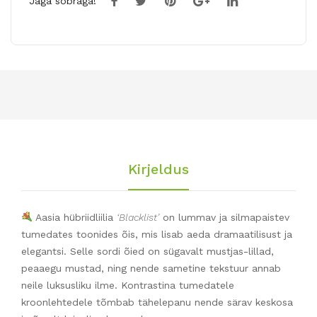
Jaga sõbraga!
Kirjeldus
Aasia hübriidliilia
‘Blacklist’
on lummav ja silmapaistev
tumedates toonides õis, mis lisab aeda dramaatilisust ja
elegantsi. Selle sordi õied on sügavalt mustjas-lillad,
peaaegu mustad, ning nende sametine tekstuur annab
neile luksusliku ilme. Kontrastina tumedatele
kroonlehtedele tõmbab tähelepanu nende särav keskosa