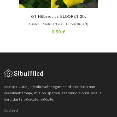
OT Hübriidliilia ELDORET 2tk
Liiliad
,
Puuliiliad (OT Hübriidliiliad)
6,50
€
Aastast 2005 järjepidevalt tegutsenud aiandusalane
veebikaubamaja, mis on spetsialiseerunud sibullillede ja
haruldaste püsikute müügile.
Uudised