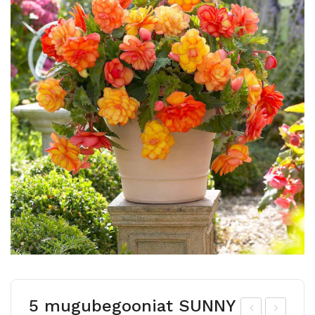
5 mugubegooniat SUNNY