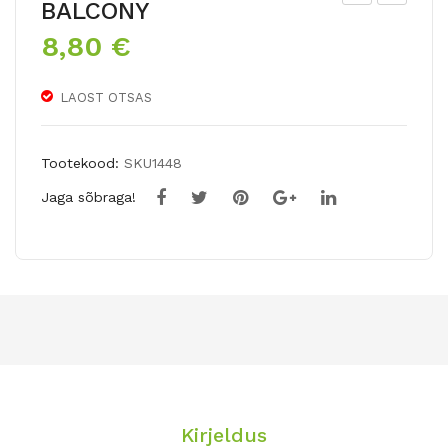
BALCONY
aer
ed-
8,80
€
alill
daa
ede
lia
LAOST OTSAS
seg
VE
u
RDI
GL
Tootekood:
SKU1448
OR
Jaga sõbraga!
Y
Kirjeldus