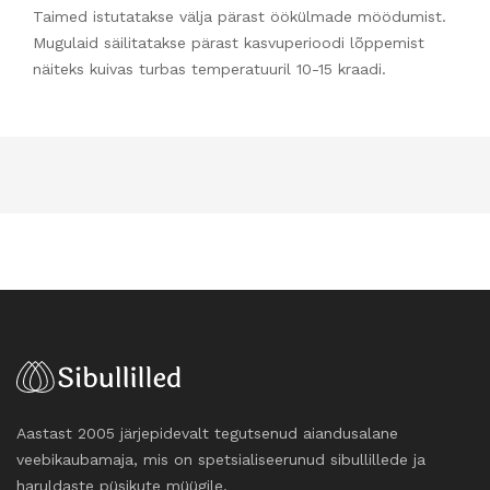
Taimed istutatakse välja pärast öökülmade möödumist.
Mugulaid säilitatakse pärast kasvuperioodi lõppemist
näiteks kuivas turbas temperatuuril 10-15 kraadi.
Aastast 2005 järjepidevalt tegutsenud aiandusalane
veebikaubamaja, mis on spetsialiseerunud sibullillede ja
haruldaste püsikute müügile.