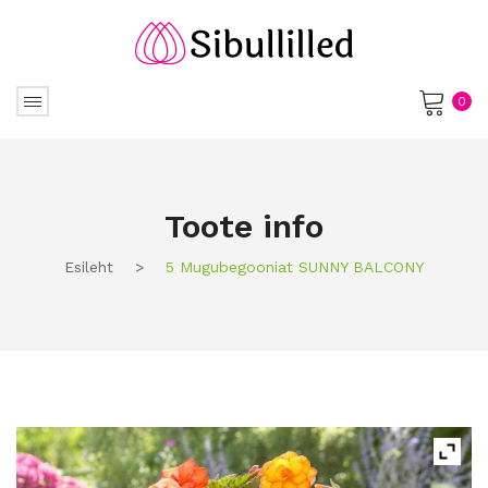
0
No products in the cart.
Toote info
Esileht
>
5 Mugubegooniat SUNNY BALCONY