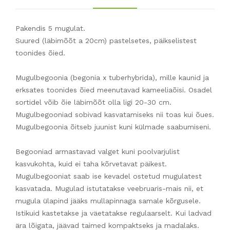
Pakendis 5 mugulat.
Suured (läbimõõt a 20cm) pastelsetes, päikselistest
toonides õied.
Mugulbegoonia (begonia x tuberhybrida),
mille kaunid ja
erksates toonides õied meenutavad kameeliaõisi. Osadel
sortidel võib õie läbimõõt olla ligi 20-30 cm.
Mugulbegooniad sobivad kasvatamiseks nii toas kui õues.
Mugulbegoonia õitseb juunist kuni külmade saabumiseni.
Begooniad armastavad valget kuni poolvarjulist
kasvukohta, kuid ei taha kõrvetavat päikest.
Mugulbegooniat saab ise kevadel ostetud mugulatest
kasvatada. Mugulad istutatakse veebruaris-mais nii, et
mugula ülapind jääks mullapinnaga samale kõrgusele.
Istikuid kastetakse ja väetatakse regulaarselt. Kui ladvad
ära lõigata, jäävad taimed kompaktseks ja madalaks.