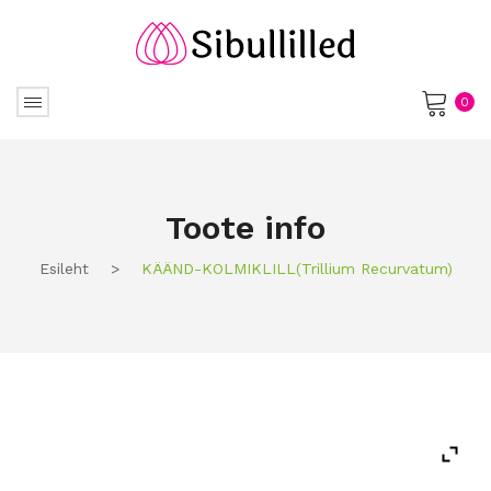
0
No products in the cart.
Toote info
Esileht
>
KÄÄND-KOLMIKLILL(trillium Recurvatum)