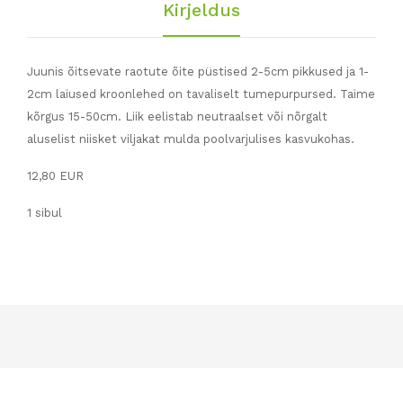
Kirjeldus
Juunis õitsevate raotute õite püstised 2-5cm pikkused ja 1-
2cm laiused kroonlehed on tavaliselt tumepurpursed. Taime
kõrgus 15-50cm. Liik eelistab neutraalset või nõrgalt
aluselist niisket viljakat mulda poolvarjulises kasvukohas.
12,80 EUR
1 sibul