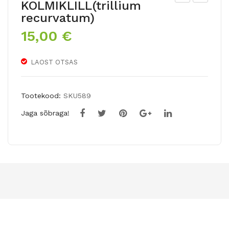
KOLMIKLILL(trillium
ats
AO
recurvatum)
urit
TU
15,00
€
äht
KO
MA
LMI
LAOST OTSAS
ND
KLI
EL
LL(
A
trill
Tootekood:
SKU589
ium
Jaga sõbraga!
ses
sile
)